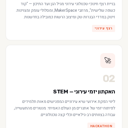
בניית רצף חינוכי-טכנולוגי עירוני מגיל הגן ועד התיכון — "קוד
כשפה שלישית", מרחבי MakerSpace, ומסלולי עומק ומצוינות.
זינוק במדדי הבגרות-טק ומיצוב הרשות כמובילה בחדשנות.
רצף עירוני
🚀
02
האקתון יזמי עירוני — STEM
ליווי הפקת אירועי שיא עירוניים המפגישים מאות תלמידים
לפיתוח יזמי של אתגרים מן העולם האמיתי. מנטורים מהתעשייה,
עבודה בצוותים רב-גילאיים וכלי קצה טכנולוגיים.
HACKATHON