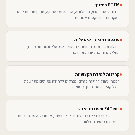
STEM בחינוך
קידום לימודי מדע, טכנולוגיה, הנדסה ומתמטיקה; תכנון תכניות לימוד,
האקתונים ופרויקטים יישומיים
טרנספורמציה דיגיטאלית
הובלת מעבר מוסדות חינוך לתפעול דיגיטאלי: תשתיות, כלים,
תהליכים ותרבות ארגונית חדשה
קהילות למידה מקצועיות
הקמת וניהול קהילות מורים ומנהלים ללמידה עמיתים מתמשכת —
כולל קהילות AI בחינוך ברשויות
EdTech ומערכות מידע
הערכה ובחירת כלים טכנולוגיים לבית הספר, אינטגרציה עם מערכות
קיימות והטמעה מוצלחת